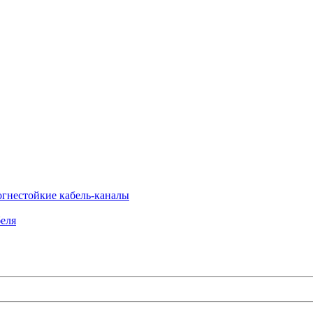
огнестойкие кабель-каналы
еля