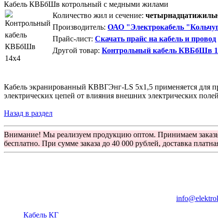
Кабель КВБбШв котрольный с медными жилами
Количество жил и сечение:
четырнадцатижильны
Производитель:
ОАО "Электрокабель "Кольчуг
Прайс-лист:
Скачать прайс на кабель и провод
Другой товар:
Контрольный кабель КВБбШв 1
Кабель экранированный КВВГЭнг-LS 5х1,5 применяется для пр
электрических цепей от влияния внешних электрических полей
Назад в раздел
Внимание! Мы реализуем продукцию оптом. Принимаем заказ
бесплатно. При сумме заказа до 40 000 рублей, доставка платна
Группа компаний "Электрокабель"
125480, Москва, Туристская ул, д.25, корп.1, оф. 21
info@elektro
Кабель КГ