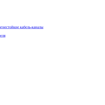
огнестойкие кабель-каналы
еля