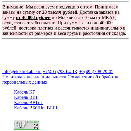
Внимание! Мы реализуем продукцию оптом. Принимаем
заказы на сумму
от 20 тысяч рублей.
Доставка заказов на
сумму
от 40 000 рублей
по Москве и до 10 км от МКАД
осуществляется бесплатно. При сумме заказа до 40 000
рублей, доставка платная и рассчитывается индивидуально в
зависимости от размеров и веса груза и расстояния от склада.
Группа компаний "Электрокабель"
125480, Москва, Туристская ул, д.25, корп.1, оф. 21
info@elektrokable.ru
+7(495)798-04-13
+7(495)798-29-05
Политика конфиденциальности
Соглашение об обработке
персональных данных
Кабель КГ
Кабель ВВГ
Кабель ВВГнг
Кабель ВБбШв, ВБШв