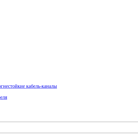
огнестойкие кабель-каналы
еля