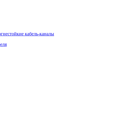
огнестойкие кабель-каналы
еля