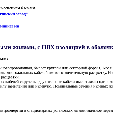
 сечением 6 кв.мм.
гинский завод"
д
юминиевый
ыми жилами, с ПВХ изоляцией в оболочк
.мм:
ногопроволочная, бывает круглой или секторной формы, 1-го ил
илы многожильных кабелей имеют отличительную расцветку. Из
 расцветки.
ных кабелей скручены; двухжильные кабели имеют жилы одинаков
илу заземления или нулевую). Номинальные сечения нулевых жи
ектроэнергии в стационарных установках на номинальное перем