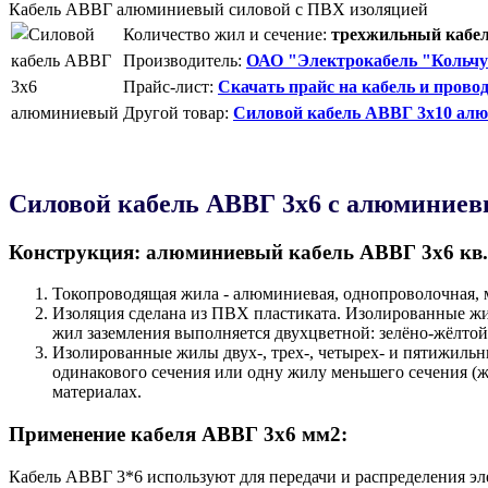
Кабель АВВГ алюминиевый силовой с ПВХ изоляцией
Количество жил и сечение:
трехжильный кабель
Производитель:
ОАО "Электрокабель "Кольчу
Прайс-лист:
Скачать прайс на кабель и прово
Другой товар:
Силовой кабель АВВГ 3х10 ал
Силовой кабель АВВГ 3х6 с алюминиев
Конструкция: алюминиевый кабель АВВГ 3х6 кв
Токопроводящая жила - алюминиевая, однопроволочная, м
Изоляция сделана из ПВХ пластиката. Изолированные ж
жил заземления выполняется двухцветной: зелёно-жёлтой
Изолированные жилы двух-, трех-, четырех- и пятижиль
одинакового сечения или одну жилу меньшего сечения (ж
материалах.
Применение кабеля АВВГ 3х6 мм2:
Кабель АВВГ 3*6 используют для передачи и распределения эл