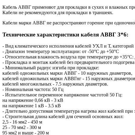
Кабель АВВГ применяют для прокладки в сухих и влажных прои
Кабели не рекомендуются для прокладки в траншеях.
Кабели марки АВВГ не распространяют горение при одиночно
Технические характеристики кабеля АВВГ 3*6:
- Вид климатического исполнения кабелей УХЛ и Т, категорий
- Диапазон температур эксплуатации: от -50°С до +50°С
- Относительная влажность воздуха при температуре до +35°С:
- Прокладка и монтаж кабелей без предварительного подогрева
- Минимальный радиус изгиба при прокладке:
кабелей одножильных марки АВВГ - 10 наружных диаметров,
кабелей одножильных марки АВВГнг - 15 наружных диаметров
кабелей многожильных - 7.5 наружных диаметров.
- Номинальная частота: 50 Гц
- Испытательное переменное напряжение частотой 50 Гц:
на напряжение 0,66 кВ - 3 кВ
на напряжение 1 кВ - 3.5 кВ
- Длительно допустимая температура нагрева жил кабелей при
- Строительная длина кабелей для сечений основных жил:
2,5 - 16 мм2 - 450 м
25 - 70 мм2 - 300 м
95 мм2 и выше - 200 м