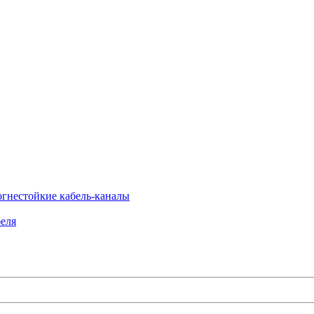
огнестойкие кабель-каналы
еля