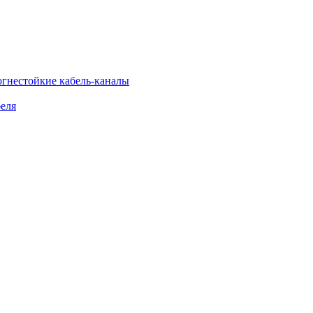
огнестойкие кабель-каналы
еля