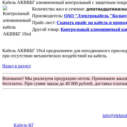
Кабель АКВВБГ алюминиевый контрольный с защитным покр
Количество жил и сечение:
девятнадцатижильн
Производитель:
ОАО "Электрокабель "Кольчу
Прайс-лист:
Скачать прайс на кабель и прово
Другой товар:
Контрольный алюминиевый ка
Кабель АКВВБГ 19х4 предназначен для неподвижного присоедин
при отсутствии механических воздействий на кабель.
Назад в раздел
Внимание! Мы реализуем продукцию оптом. Принимаем заказ
бесплатно. При сумме заказа до 40 000 рублей, доставка платна
Группа компаний "Электрокабель"
125480, Москва, Туристская ул, д.25, корп.1, оф. 21
info@elektro
Кабель КГ