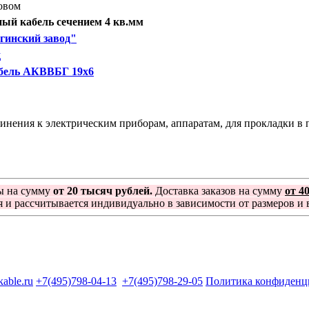
овом
ый кабель сечением 4 кв.мм
гинский завод"
д
бель АКВВБГ 19х6
ения к электрическим приборам, аппаратам, для прокладки в по
ы на сумму
от 20 тысяч рублей.
Доставка заказов на сумму
от 4
я и рассчитывается индивидуально в зависимости от размеров и в
kable.ru
+7(495)798-04-13
+7(495)798-29-05
Политика конфиденц