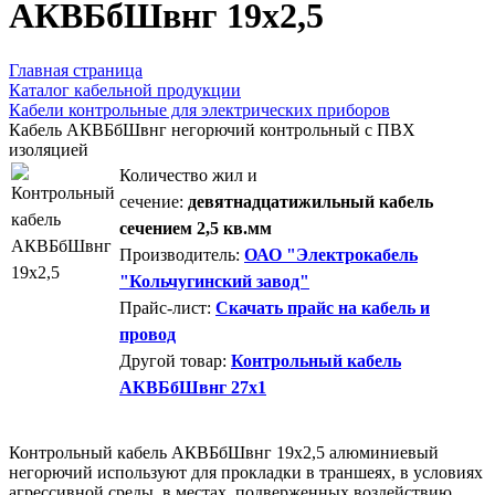
АКВБбШвнг 19х2,5
Главная страница
Каталог кабельной продукции
Кабели контрольные для электрических приборов
Кабель АКВБбШвнг негорючий контрольный с ПВХ
изоляцией
Количество жил и
сечение:
девятнадцатижильный кабель
сечением 2,5 кв.мм
Производитель:
ОАО "Электрокабель
"Кольчугинский завод"
Прайс-лист:
Скачать прайс на кабель и
провод
Другой товар:
Контрольный кабель
АКВБбШвнг 27х1
Контрольный кабель АКВБбШвнг 19х2,5 алюминиевый
негорючий используют для прокладки в траншеях, в условиях
агрессивной среды, в местах, подверженных воздействию