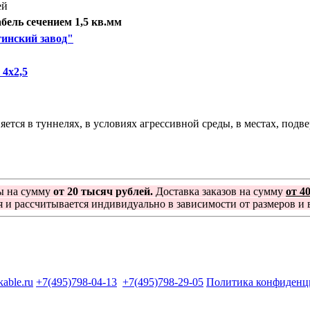
ей
ель сечением 1,5 кв.мм
инский завод"
4х2,5
я в туннелях, в условиях агрессивной среды, в местах, подв
ы на сумму
от 20 тысяч рублей.
Доставка заказов на сумму
от 4
я и рассчитывается индивидуально в зависимости от размеров и в
kable.ru
+7(495)798-04-13
+7(495)798-29-05
Политика конфиденц