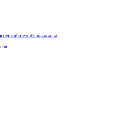
огнестойкие кабель-каналы
еля