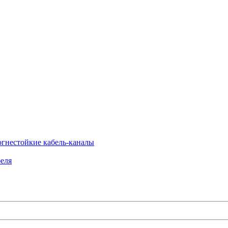
огнестойкие кабель-каналы
еля