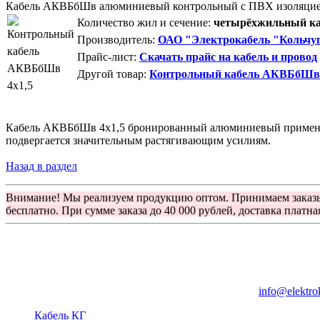
Кабель АКВБбШв алюминиевый контрольный с ПВХ изоляци
Количество жил и сечение:
четырёхжильный каб
Производитель:
ОАО "Электрокабель "Кольчуг
Прайс-лист:
Скачать прайс на кабель и провод
Другой товар:
Контрольный кабель АКВБбШв 
Кабель АКВБбШв 4х1,5 бронированный алюминиевый применяетс
подвергается значительным растягивающим усилиям.
Назад в раздел
Внимание! Мы реализуем продукцию оптом. Принимаем заказ
бесплатно. При сумме заказа до 40 000 рублей, доставка платна
Группа компаний "Электрокабель"
125480, Москва, Туристская ул, д.25, корп.1, оф. 21
info@elektro
Кабель КГ