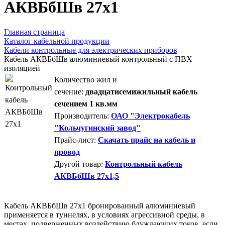
АКВБбШв 27х1
Главная страница
Каталог кабельной продукции
Кабели контрольные для электрических приборов
Кабель АКВБбШв алюминиевый контрольный с ПВХ
изоляцией
Количество жил и
сечение:
двадцатисемижильный кабель
сечением 1 кв.мм
Производитель:
ОАО "Электрокабель
"Кольчугинский завод"
Прайс-лист:
Скачать прайс на кабель и
провод
Другой товар:
Контрольный кабель
АКВБбШв 27х1,5
Кабель АКВБбШв 27х1 бронированный алюминиевый
применяется в туннелях, в условиях агрессивной среды, в
местах, подверженных воздействию блуждающих токов, если