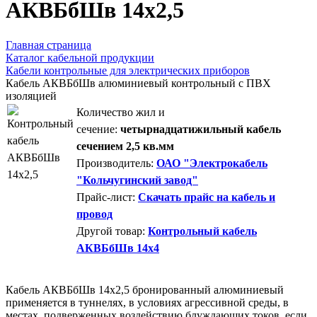
АКВБбШв 14х2,5
Главная страница
Каталог кабельной продукции
Кабели контрольные для электрических приборов
Кабель АКВБбШв алюминиевый контрольный с ПВХ
изоляцией
Количество жил и
сечение:
четырнадцатижильный кабель
сечением 2,5 кв.мм
Производитель:
ОАО "Электрокабель
"Кольчугинский завод"
Прайс-лист:
Скачать прайс на кабель и
провод
Другой товар:
Контрольный кабель
АКВБбШв 14х4
Кабель АКВБбШв 14х2,5 бронированный алюминиевый
применяется в туннелях, в условиях агрессивной среды, в
местах, подверженных воздействию блуждающих токов, если