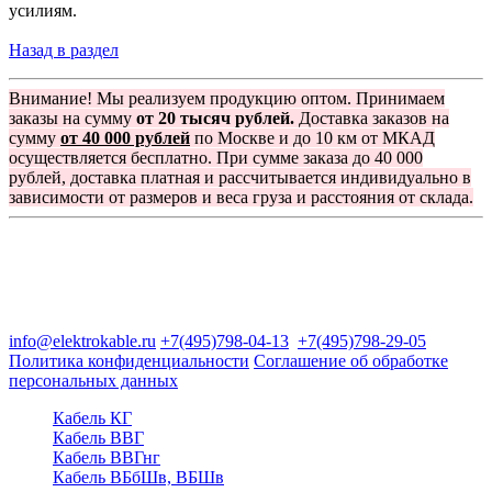
усилиям.
Назад в раздел
Внимание! Мы реализуем продукцию оптом. Принимаем
заказы на сумму
от 20 тысяч рублей.
Доставка заказов на
сумму
от 40 000 рублей
по Москве и до 10 км от МКАД
осуществляется бесплатно. При сумме заказа до 40 000
рублей, доставка платная и рассчитывается индивидуально в
зависимости от размеров и веса груза и расстояния от склада.
Группа компаний "Электрокабель"
125480, Москва, Туристская ул, д.25, корп.1, оф. 21
info@elektrokable.ru
+7(495)798-04-13
+7(495)798-29-05
Политика конфиденциальности
Соглашение об обработке
персональных данных
Кабель КГ
Кабель ВВГ
Кабель ВВГнг
Кабель ВБбШв, ВБШв