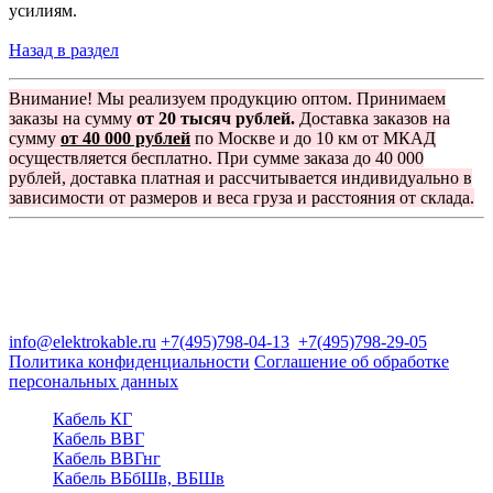
усилиям.
Назад в раздел
Внимание! Мы реализуем продукцию оптом. Принимаем
заказы на сумму
от 20 тысяч рублей.
Доставка заказов на
сумму
от 40 000 рублей
по Москве и до 10 км от МКАД
осуществляется бесплатно. При сумме заказа до 40 000
рублей, доставка платная и рассчитывается индивидуально в
зависимости от размеров и веса груза и расстояния от склада.
Группа компаний "Электрокабель"
125480, Москва, Туристская ул, д.25, корп.1, оф. 21
info@elektrokable.ru
+7(495)798-04-13
+7(495)798-29-05
Политика конфиденциальности
Соглашение об обработке
персональных данных
Кабель КГ
Кабель ВВГ
Кабель ВВГнг
Кабель ВБбШв, ВБШв