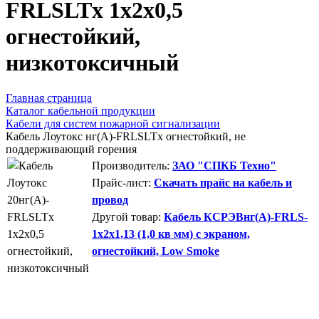
FRLSLTx 1х2х0,5
огнестойкий,
низкотоксичный
Главная страница
Каталог кабельной продукции
Кабели для систем пожарной сигнализации
Кабель Лоутокс нг(А)-FRLSLTx огнестойкий, не
поддерживающий горения
Производитель:
ЗАО "СПКБ Техно"
Прайс-лист:
Скачать прайс на кабель и
провод
Другой товар:
Кабель КСРЭВнг(А)-FRLS-
1х2х1,13 (1,0 кв мм) с экраном,
огнестойкий, Low Smoke