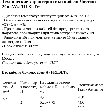
Технические характеристики кабеля Лоутокс
20нг(А)-FRLSLTx:
- Диапазон температур эксплуатации: от -40°С до +70°С
- Относительная влажность воздуха при температуре до
+35°С: до 98%
- Прокладка и монтаж кабелей без предварительного
подогрева производится при температуре не ниже: -10°С
- Радиус изгиба при монтаже: не менее 10 наружных
диаметров кабеля
- Срок службы: 30 лет
Продажа кабельной продукции осуществляется со склада в
Москве.
Стоимость кабеля указана с НДС.
Вес кабеля Лоутокс 20нг(А)-FRLSLTx
Cечение
Наружный размер
Число пар
Расчетная масса
жил, S,
кабелей, D
, не более,
в кабелях,
H
1 км кабелей, кг
2
N
мм
мм
1
4,7
26,8
0,2
2
5,20x7,75
43,6