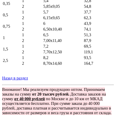
1
5,4
32,8
0,35
2
5,85x9,05
54,8
1
5,7
37,7
0,5
2
6,15x9,65
62,3
1
6
43,9
0,75
2
6,50x10,40
74,1
1
6,5
51,3
1
2
7,00x11,40
87,9
1
7,2
69,5
1,5
2
7,70x12,50
119,1
1
8,2
93,5
2,5
2
8,70x14,60
164,7
Назад в раздел
Внимание! Мы реализуем продукцию оптом. Принимаем
заказы на сумму
от 20 тысяч рублей.
Доставка заказов на
сумму
от 40 000 рублей
по Москве и до 10 км от МКАД
осуществляется бесплатно. При сумме заказа до 40 000
рублей, доставка платная и рассчитывается индивидуально в
зависимости от размеров и веса груза и расстояния от склада.