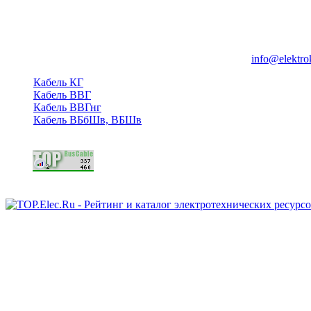
Группа компаний "Электрокабель"
125480, Москва, Туристская ул, д.25, корп.1, оф. 21
info@elektro
Кабель КГ
Кабель ВВГ
Кабель ВВГнг
Кабель ВБбШв, ВБШв
Copyright © 2006 - 2026 Копирование материалов запрещено.