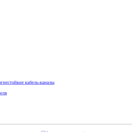
огнестойкие кабель-каналы
еля