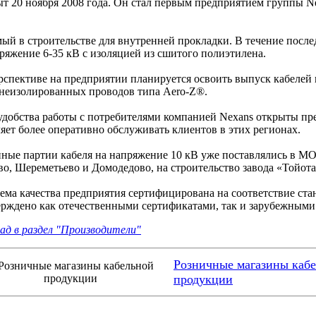
т 20 ноября 2008 года. Он стал первым предприятием группы N
й в строительстве для внутренней прокладки. В течение после
пряжение 6-35 кВ с изоляцией из сшитого полиэтилена.
рспективе на предприятии планируется освоить выпуск кабелей 
 неизолированных проводов типа Aero-Z®.
обства работы с потребителями компанией Nexans открыты пред
яет более оперативно обслуживать клиентов в этих регионах.
ые партии кабеля на напряжение 10 кВ уже поставлялись в МО
о, Шереметьево и Домодедово, на строительство завода «Тойота
а качества предприятия сертифицирована на соответствие ста
ерждено как отечественными сертификатами, так и зарубежными
ад в раздел "Производители"
Розничные магазины каб
продукции