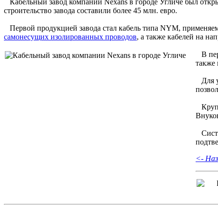
Кабельный завод компании Nexans в городе Угличе был откры
строительство завода составили более 45 млн. евро.
Первой продукцией завода стал кабель типа NYM, применяемы
самонесущих изолированных проводов
, а также кабелей на на
В пе
также
Для уд
позвол
Крупн
Внуков
Систем
подтв
<- Наз