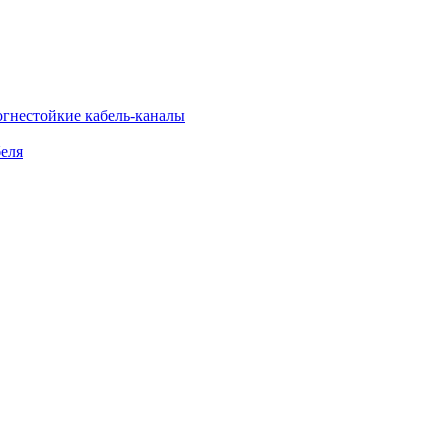
огнестойкие кабель-каналы
еля