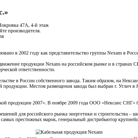
с.»
 Покровка 47А, 4-й этаж
айте производителя.
ля
ано в 2002 году как представительство группы Nexans в Росс
вижение продукции Nexans на российском рынке и в странах С
рческой ответственности.
ьстве в России собственного завода. Таким образом, на Некса
 продукции. Местом размещения завода был выбран г. Углич в Я
й продукции 2007». В ноябре 2009 года ООО «Нексанс СНГ» б
ений для российского рынка энергетики и строительства – ши
ия самых престижных марок, генеральный дистрибьютор крупней