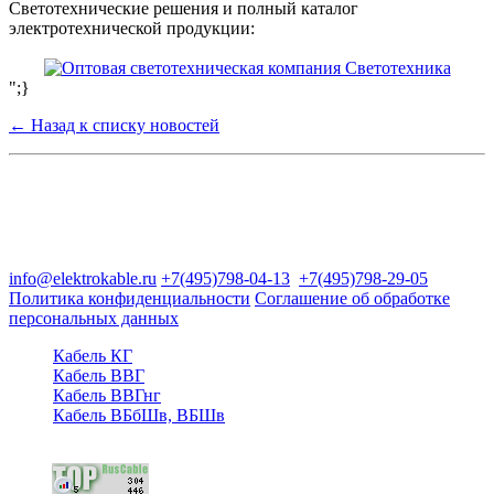
Светотехнические решения и полный каталог
электротехнической продукции:
";}
← Назад к списку новостей
Группа компаний "Электрокабель"
125480, Москва, Туристская ул, д.25, корп.1, оф. 21
info@elektrokable.ru
+7(495)798-04-13
+7(495)798-29-05
Политика конфиденциальности
Соглашение об обработке
персональных данных
Кабель КГ
Кабель ВВГ
Кабель ВВГнг
Кабель ВБбШв, ВБШв