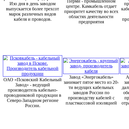
Перми - промышленном
Изо дня в день заводом
пр
центре. Камкабель отдает
выпускается более трехсот
каб
приоритет качеству во всех
марок различных видов
областях деятельности
кабеля и проводов.
про
предприятия
Завод «Энергокабель»
А
ОАО «Псковский Кабельный
занимает пятое место из 20-
за
Завод» - ведущий
ти ведущих кабельных
дал
производитель кабельно-
заводов России по
об
проводниковой продукции в
производству кабелей с
пр
Северо-Западном регионе
пластмассовой изоляцией
отр
России.