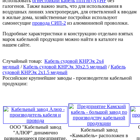
использовать
огнестойкий кабель ППГнг(А)-HF
без
галогенов. Также важно знать, что для использования в
воздушных линиях электропередач, для ответвлений к вводам
в жилые дома, хозяйственные постройки используют
самонесущие
провода СИП-2
из алюминиевой проволоки.
Подробные характеристики и конструкцию отдельно взятых
марок кабельной продукции можно найти в каталоге на
нашем сайте.
Случайный товар:
Кабель судовой КНРЭк 2x4
медный
/
Кабель судовой КНРЭк 30x2.5 медный
/
Кабель
судовой КНРЭк 2x1.5 медный
Российские крупнейшие заводы - производители кабельной
продукции:
ООО "Кабельный завод
Кабельный завод
"АЛЮР" динамично
«Камкабель» расположен в
развивающееся предприятие.
п