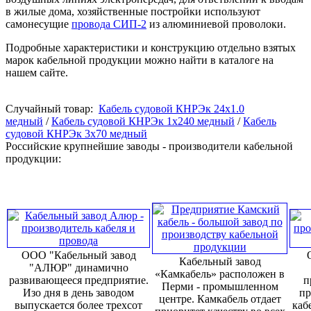
в жилые дома, хозяйственные постройки используют
самонесущие
провода СИП-2
из алюминиевой проволоки.
Подробные характеристики и конструкцию отдельно взятых
марок кабельной продукции можно найти в каталоге на
нашем сайте.
Случайный товар:
Кабель судовой КНРЭк 24x1.0
медный
/
Кабель судовой КНРЭк 1x240 медный
/
Кабель
судовой КНРЭк 3x70 медный
Российские крупнейшие заводы - производители кабельной
продукции:
ООО "Кабельный завод
Кабельный завод
"АЛЮР" динамично
«Камкабель» расположен в
развивающееся предприятие.
п
Перми - промышленном
Изо дня в день заводом
пр
центре. Камкабель отдает
выпускается более трехсот
каб