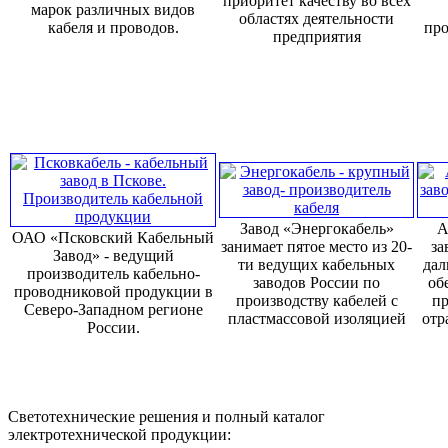
приоритет качеству во всех
марок различных видов
областях деятельности
кабеля и проводов.
про
предприятия
Завод «Энергокабель»
А
ОАО «Псковский Кабельный
занимает пятое место из 20-
за
Завод» - ведущий
ти ведущих кабельных
дал
производитель кабельно-
заводов России по
об
проводниковой продукции в
производству кабелей с
пр
Северо-Западном регионе
пластмассовой изоляцией
отр
России.
Светотехнические решения и полный каталог
электротехнической продукции: