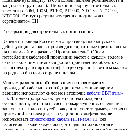
Повышенную защиту: IP65 (полная пыленепроницаемость и
защита от струй воды). Широкий выбор чувствительных
элементов: 50М, 100М, РТ100, РТ1000, NTC 3k, NTC 10k,
NTC 20k. Статус средства измерения: подтвержден
сертификатом СИ.
Информация для строительных организаций:
Кабели и провода Российского производства выпускают
действующие заводы - производители, которые представлены
на нашем сайте в разделе "Производители". Объем
потребления кабельной продукции растет с каждым годом в
связи с большими темпами роста строительства объектов,
развитием транспортной инфраструктуры и развитием малого
и среднего бизнеса в стране в целом.
Монтаж различного оборудования сопровождается
прокладкой кабельных сетей, при этом в стационарном
варианте используют силовые негорючие
кабели ВВГнг(А)-
LS
. Для электропроводок цепей систем пожарной
безопасности, питания насосов пожаротушения, освещения
запасных выходов и путей эвакуации, систем дымоудаления и
приточной вентиляции, эвакуационных лифтов лучше
использовать
огнестойкий кабель ППГнг(А)-HF
без
галогенов. Также важно знать, что для использования в
воздушных линиях электропередач, для ответвлений к вводам