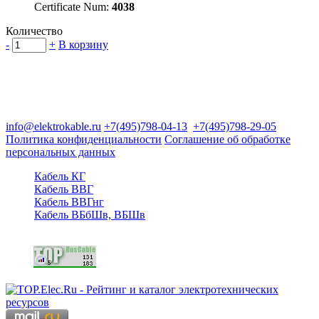
Certificate Num:
4038
Количество
-
+
В корзину
Группа компаний "Электрокабель"
125480, Москва, Туристская ул, д.25, корп.1, оф. 21
info@elektrokable.ru
+7(495)798-04-13
+7(495)798-29-05
Политика конфиденциальности
Соглашение об обработке
персональных данных
Кабель КГ
Кабель ВВГ
Кабель ВВГнг
Кабель ВБбШв, ВБШв