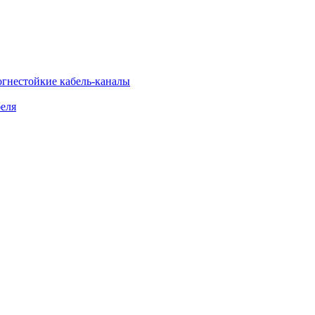
огнестойкие кабель-каналы
еля