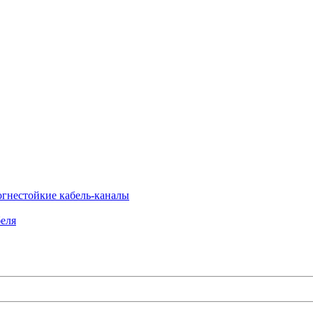
огнестойкие кабель-каналы
еля