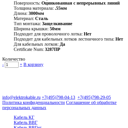
Поверхность:
Оцинкованная с непрерывных линий
Толщина материала:
.55мм
Длина:
3000мм
Материал:
Сталь
Тип монтажа:
Защелкивание
Ширина крышки:
50мм
Подходит для проволочного лотка:
Нет
Подходит для кабельных лотков лестничного типа:
Нет
Для кабельных лотков:
Да
Certificate Num:
3287ПР
Количество
-
+
В корзину
Группа компаний "Электрокабель"
125480, Москва, Туристская ул, д.25, корп.1, оф. 21
info@elektrokable.ru
+7(495)798-04-13
+7(495)798-29-05
Политика конфиденциальности
Соглашение об обработке
персональных данных
Кабель КГ
Кабель ВВГ
Кабель ВВГнг