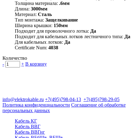
Толщина материала:
.6мм
Длина:
3000мм
Материал:
Сталь
Тип монтажа:
Защелкивание
Ширина крышки:
150мм
Подходит для проволочного лотка:
Да
Подходит для кабельных лотков лестничного типа:
Да
Для кабельных лотков:
Да
Certificate Num:
4038
Количество
-
+
В корзину
Группа компаний "Электрокабель"
125480, Москва, Туристская ул, д.25, корп.1, оф. 21
info@elektrokable.ru
+7(495)798-04-13
+7(495)798-29-05
Политика конфиденциальности
Соглашение об обработке
персональных данных
Кабель КГ
Кабель ВВГ
Кабель ВВГнг
Кабель ВБбШв, ВБШв