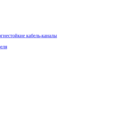
огнестойкие кабель-каналы
еля