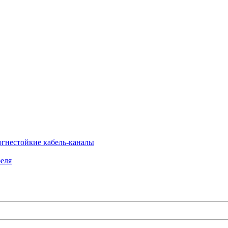
огнестойкие кабель-каналы
еля