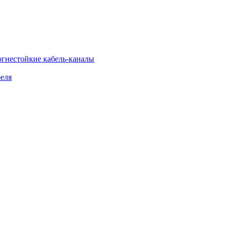
огнестойкие кабель-каналы
еля