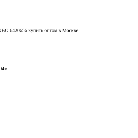
.04м.