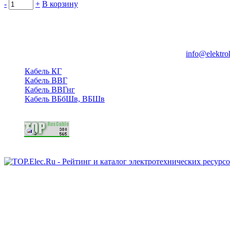
-
+
В корзину
Группа компаний "Электрокабель"
125480, Москва, Туристская ул, д.25, корп.1, оф. 21
info@elektro
Кабель КГ
Кабель ВВГ
Кабель ВВГнг
Кабель ВБбШв, ВБШв
Copyright © 2006 - 2026 Копирование материалов запрещено.