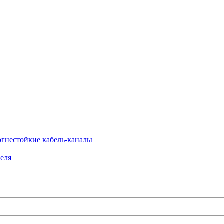
огнестойкие кабель-каналы
еля