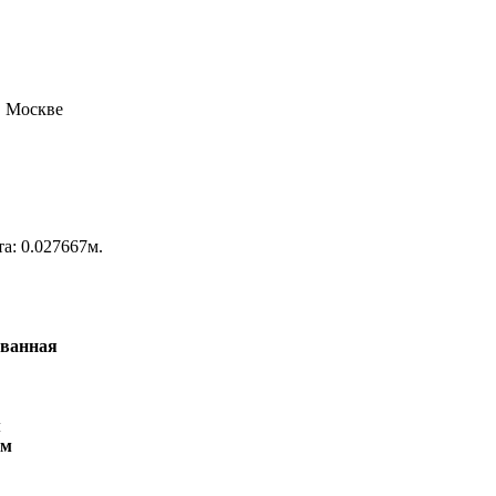
та: 0.027667м.
ованная
м
мм