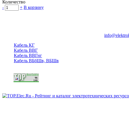
Количество
-
+
В корзину
Группа компаний "Электрокабель"
125480, Москва, Туристская ул, д.25, корп.1, оф. 21
info@elektro
Кабель КГ
Кабель ВВГ
Кабель ВВГнг
Кабель ВБбШв, ВБШв
Copyright © 2006 - 2026 Копирование материалов запрещено.