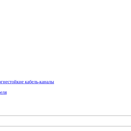
огнестойкие кабель-каналы
еля