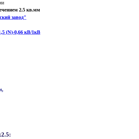
ми
чением 2.5 кв.мм
ский завод"
5 (N)-0,66 кВ/1кВ
м,
2.5: