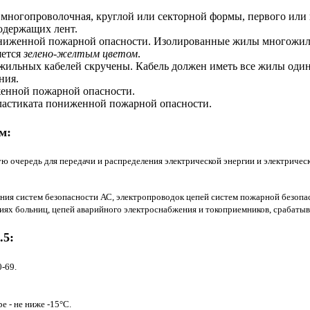
 многопроволочная, круглой или секторной формы, первого или 
одержащих лент.
ониженной пожарной опасности. Изолированные жилы многожил
яется
зелено-желтым цветом
.
ятижильных кабелей скручены. Кабель должен иметь все жилы од
ния.
женной пожарной опасности.
ластиката пониженной пожарной опасности.
м:
ю очередь для передачи и распределения электрической энергии и электричес
я систем безопасности АС, электропроводок цепей систем пожарной безопасн
ниях больниц, цепей аварийного электроснабжения и токоприемников, срабат
.5:
-69.
е - не ниже -15°С.