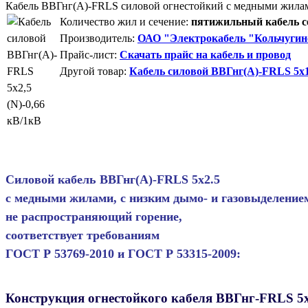
Кабель ВВГнг(А)-FRLS силовой огнестойкий с медными жила
Количество жил и сечение:
пятижильный кабель се
Производитель:
ОАО "Электрокабель "Кольчугин
Прайс-лист:
Скачать прайс на кабель и провод
Другой товар:
Кабель силовой ВВГнг(А)-FRLS 5х1,
Силовой кабель ВВГнг(А)-FRLS 5х2.5
с медными жилами, с низким дымо- и газовыделение
не распространяющий горение,
соответствует требованиям
ГОСТ Р 53769-2010 и ГОСТ Р 53315-2009:
Конструкция огнестойкого кабеля ВВГнг-FRLS 5х