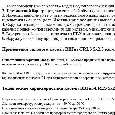
1. Токопроводящая жила кабеля – медная однопроволочная или
2.
Термический барьер
представляет собой обмотку из слюдос
3. Изоляция выполена из поливинилхлоридного пластиката п
нулевых жил - синего цвета. Изоляция жил заземления выполн
4. Скрутка - изолированные жилы двух-, трех-, четырех- и п
кабелей с одной жилой заземления или нулевой, меньшего сече
5. Внутренняя оболочка изготовлена из ПВХ пластиката пони
6. Наружную оболочку производят из поливинилхлоридного п
Применения силового кабеля ВВГнг-FRLS 5х2.5 кв.м
Огнестойкий негорючий кабель ВВГнг(А)-FRLS 5х2.5
предназначен в перву
переменном напряжении до 1000 В частотой до 50 Гц.
Кабели ВВГнг-FRLS предназначены для кабельных линий питания оборудовани
взрывоопасных зон класса В1, для электропроводок в операционных отделе
Технические характеристики кабеля ВВГнг-FRLS 5х2
Вид климатического исполнения В, категории размещения 1-5 по ГОСТ 15150
Диапазон температур эксплуатации - от – 50 °С до 50 °С.
Относительная влажность воздуха при температуре 35°С - до 98 %.
Прокладка и монтаж кабелей без предварительного подогрева при температур