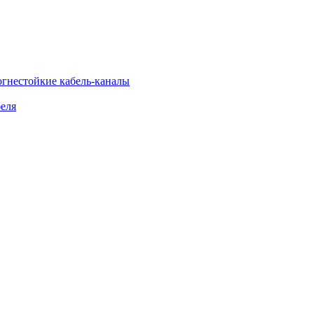
огнестойкие кабель-каналы
еля