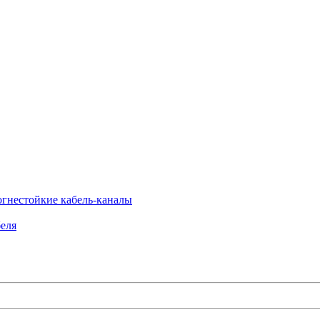
огнестойкие кабель-каналы
еля