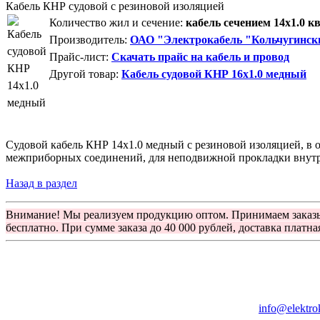
Кабель КНР судовой с резиновой изоляцией
Количество жил и сечение:
кабель сечением 14x1.0 к
Производитель:
ОАО "Электрокабель "Кольчугинск
Прайс-лист:
Скачать прайс на кабель и провод
Другой товар:
Кабель судовой КНР 16x1.0 медный
Судовой кабель КНР 14x1.0 медный с резиновой изоляцией, в 
межприборных соединений, для неподвижной прокладки внутр
Назад в раздел
Внимание! Мы реализуем продукцию оптом. Принимаем заказ
бесплатно. При сумме заказа до 40 000 рублей, доставка платна
Группа компаний "Электрокабель"
125480, Москва, Туристская ул, д.25, корп.1, оф. 21
info@elektro