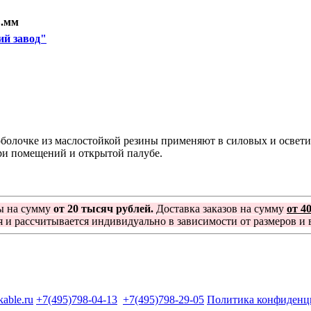
в.мм
ий завод"
оболочке из маслостойкой резины применяют в силовых и осветит
и помещений и открытой палубе.
ы на сумму
от 20 тысяч рублей.
Доставка заказов на сумму
от 4
я и рассчитывается индивидуально в зависимости от размеров и в
kable.ru
+7(495)798-04-13
+7(495)798-29-05
Политика конфиденц