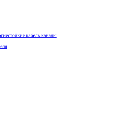
огнестойкие кабель-каналы
еля