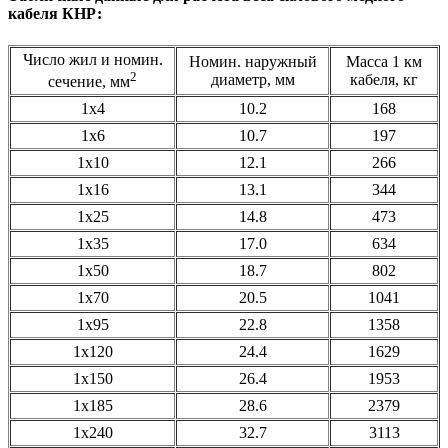
кабеля КНР:
Число жил и номин.
Номин. наружный
Масса 1 км
2
диаметр, мм
кабеля, кг
сечение, мм
1x4
10.2
168
1x6
10.7
197
1x10
12.1
266
1x16
13.1
344
1x25
14.8
473
1x35
17.0
634
1x50
18.7
802
1x70
20.5
1041
1x95
22.8
1358
1x120
24.4
1629
1x150
26.4
1953
1x185
28.6
2379
1x240
32.7
3113