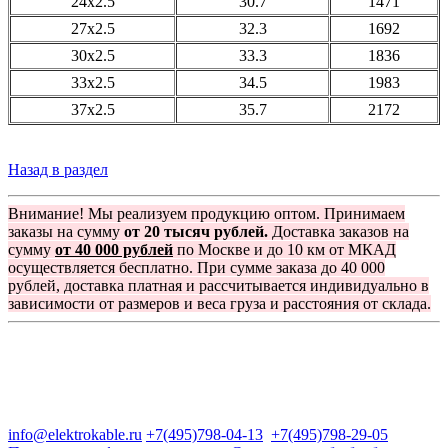
24x2.5
30.7
1471
27x2.5
32.3
1692
30x2.5
33.3
1836
33x2.5
34.5
1983
37x2.5
35.7
2172
Назад в раздел
Внимание! Мы реализуем продукцию оптом. Принимаем
заказы на сумму
от 20 тысяч рублей.
Доставка заказов на
сумму
от 40 000 рублей
по Москве и до 10 км от МКАД
осуществляется бесплатно. При сумме заказа до 40 000
рублей, доставка платная и рассчитывается индивидуально в
зависимости от размеров и веса груза и расстояния от склада.
Группа компаний "Электрокабель"
125480, Москва, Туристская ул, д.25, корп.1, оф. 21
info@elektrokable.ru
+7(495)798-04-13
+7(495)798-29-05