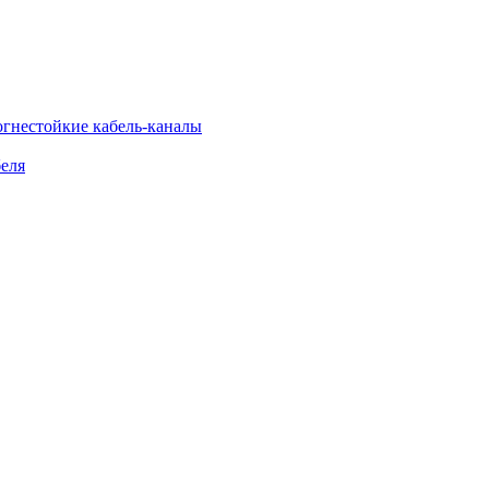
огнестойкие кабель-каналы
еля