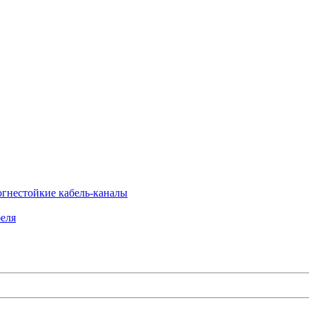
огнестойкие кабель-каналы
еля