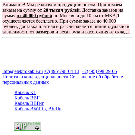
Внимание! Мы реализуем продукцию оптом. Принимаем
заказы на сумму
от 20 тысяч рублей.
Доставка заказов на
сумму
от 40 000 рублей
по Москве и до 10 км от МКАД
осуществляется бесплатно. При сумме заказа до 40 000
рублей, доставка платная и рассчитывается индивидуально в
зависимости от размеров и веса груза и расстояния от склада.
Группа компаний "Электрокабель"
125480, Москва, Туристская ул, д.25, корп.1, оф. 21
info@elektrokable.ru
+7(495)798-04-13
+7(495)798-29-05
Политика конфиденциальности
Соглашение об обработке
персональных данных
Кабель КГ
Кабель ВВГ
Кабель ВВГнг
Кабель ВБбШв, ВБШв